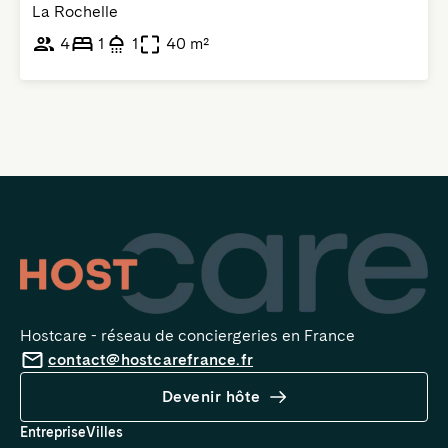
La Rochelle
4
1
1
40 m²
Hostcare - réseau de conciergeries en France
contact@hostcarefrance.fr
Devenir hôte
Entreprise
Villes