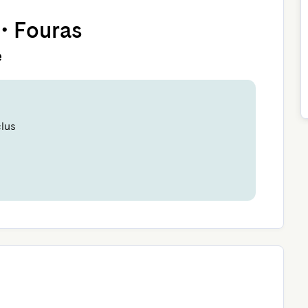
•
Fouras
e
clus